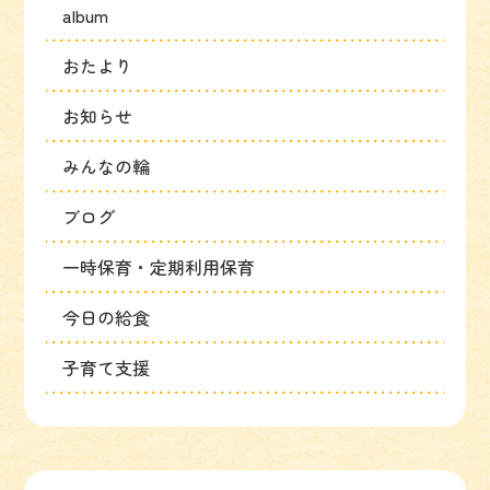
album
おたより
お知らせ
みんなの輪
ブログ
一時保育・定期利用保育
今日の給食
子育て支援